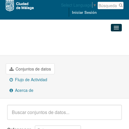
Select Language
▼
Iniciar Sesión
Organizaciones
Conjuntos de datos
MEDIO AMBIENTE Y SOSTENIBILIDAD
Organizaciones
Conjuntos de datos
Grupos
Flujo de Actividad
Acerca de
Acerca de