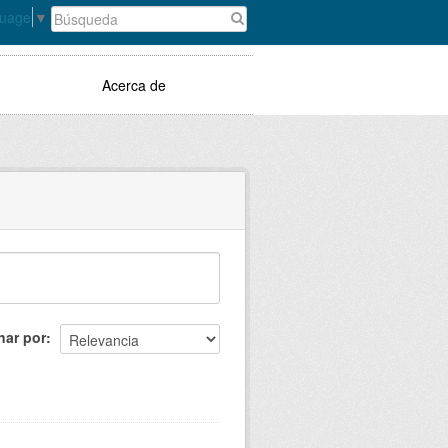
guage
▼
Acerca de
nar por