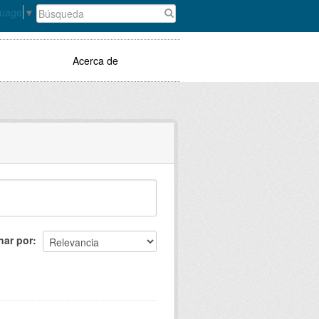
guage
▼
Acerca de
nar por