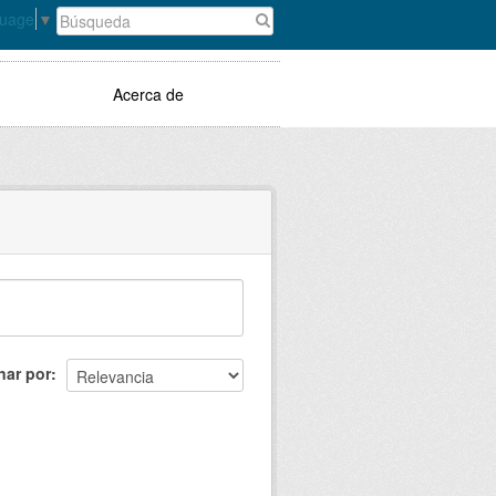
guage
▼
Acerca de
nar por