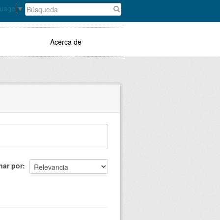
guage
▼
Acerca de
nar por