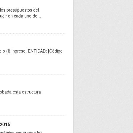
 los presupuestos del
cir en cada uno de...
to o (I) ingreso. ENTIDAD: [Código
robada esta estructura
 2015
conómica separando las