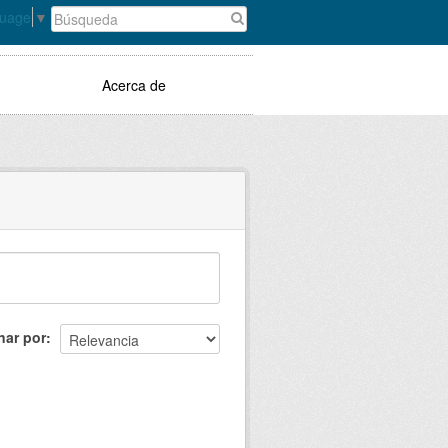
guage
▼
Acerca de
nar por