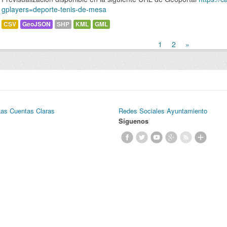
gplayers=deporte-tenis-de-mesa
CSV
GeoJSON
SHP
KML
GML
1
2
»
Las Cuentas Claras
Redes Sociales Ayuntamiento
Síguenos