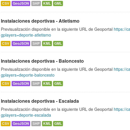
CSV
GeoJSON
SHP
KML
GML
Instalaciones deportivas - Atletismo
Previsualización disponible en la siguiente URL de Geoportal
https://c
gplayers=deporte-atletismo
CSV
GeoJSON
SHP
KML
GML
Instalaciones deportivas - Baloncesto
Previsualización disponible en la siguiente URL de Geoportal
https://c
gplayers=deporte-baloncesto
CSV
GeoJSON
SHP
KML
GML
Instalaciones deportivas - Escalada
Previsualización disponible en la siguiente URL de Geoportal
https://c
gplayers=deporte-escalada
CSV
GeoJSON
SHP
KML
GML