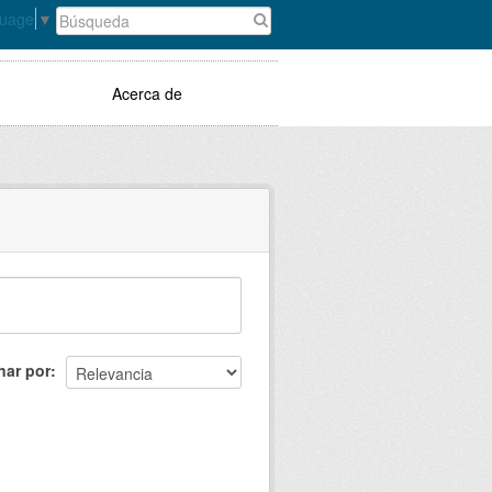
guage
▼
Acerca de
nar por