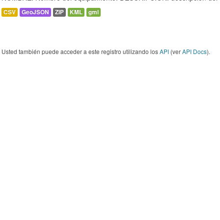
CSV
GeoJSON
ZIP
KML
gml
Usted también puede acceder a este registro utilizando los
API
(ver
API Docs
).