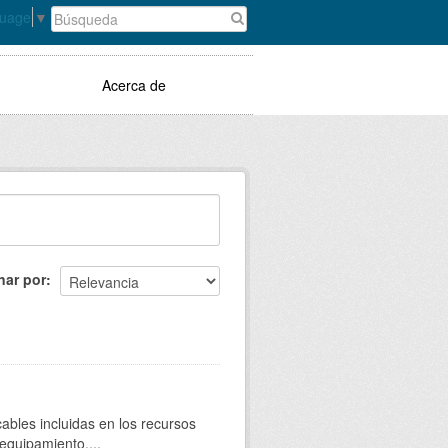
guage
▼
Acerca de
nar por
bles incluidas en los recursos
quipamiento....