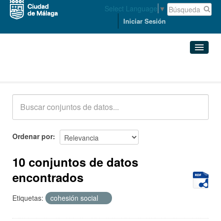
Select Language
▼
Iniciar Sesión
Conjuntos de datos
Conjuntos de datos
Organizaciones
Grupos
Ordenar por
Acerca de
10 conjuntos de datos
encontrados
Etiquetas:
cohesión social