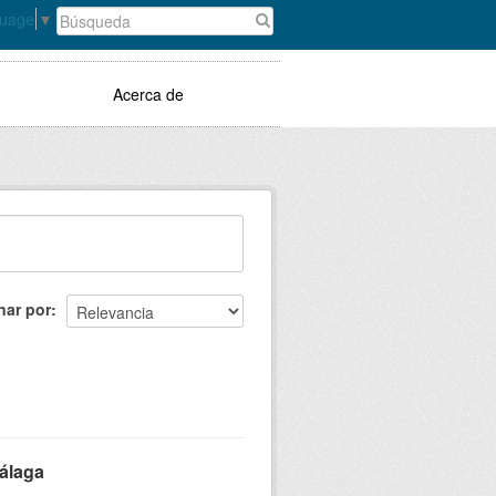
guage
▼
Acerca de
nar por
álaga