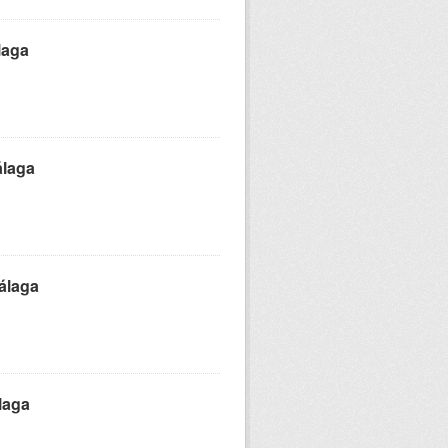
laga
álaga
álaga
laga