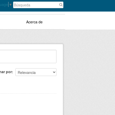
guage
▼
Acerca de
nar por