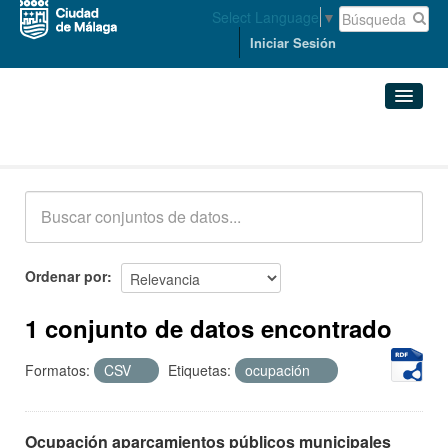
Select Language
▼
Iniciar Sesión
Conjuntos de datos
Conjuntos de datos
Organizaciones
Grupos
Ordenar por
Acerca de
1 conjunto de datos encontrado
Formatos:
CSV
Etiquetas:
ocupación
Ocupación aparcamientos públicos municipales