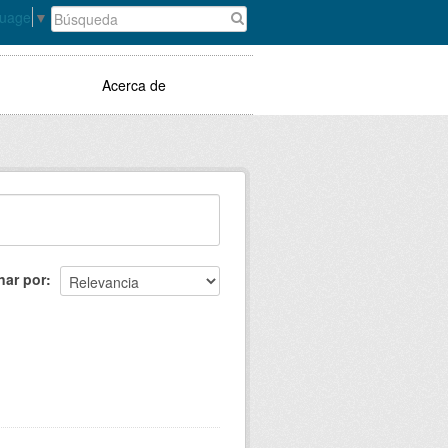
guage
▼
Acerca de
nar por