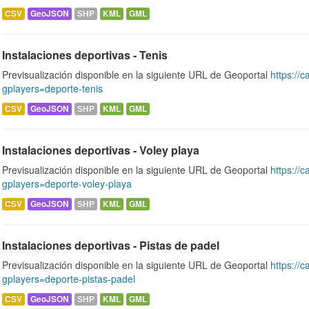
CSV
GeoJSON
SHP
KML
GML
Instalaciones deportivas - Tenis
Previsualización disponible en la siguiente URL de Geoportal
https://c
gplayers=deporte-tenis
CSV
GeoJSON
SHP
KML
GML
Instalaciones deportivas - Voley playa
Previsualización disponible en la siguiente URL de Geoportal
https://c
gplayers=deporte-voley-playa
CSV
GeoJSON
SHP
KML
GML
Instalaciones deportivas - Pistas de padel
Previsualización disponible en la siguiente URL de Geoportal
https://c
gplayers=deporte-pistas-padel
CSV
GeoJSON
SHP
KML
GML