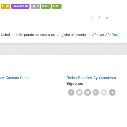
CSV
GeoJSON
SHP
KML
GML
1
2
»
Usted también puede acceder a este registro utilizando los
API
(ver
API Docs
).
Las Cuentas Claras
Redes Sociales Ayuntamiento
Síguenos