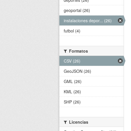
deportes (26)
geoportal (26)
instalaciones depor... (26)
futbol (4)
Formatos
CSV (26)
GeoJSON (26)
GML (26)
KML (26)
SHP (26)
Licencias