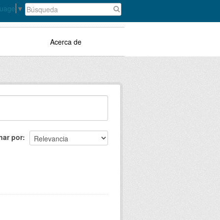
guage
▼
Acerca de
nar por