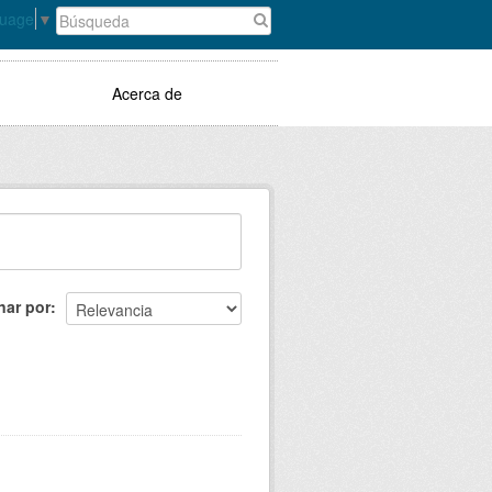
guage
▼
Acerca de
nar por