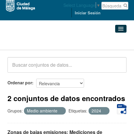
Select Language
▼
Iniciar Sesión
Conjuntos de datos
Conjuntos de datos
Organizaciones
Grupos
Ordenar por
Acerca de
2 conjuntos de datos encontrados
Grupos:
Medio ambiente
Etiquetas:
2024
Zonas de bajas emisiones: Mediciones de