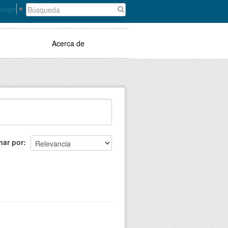
guage
▼
Acerca de
nar por