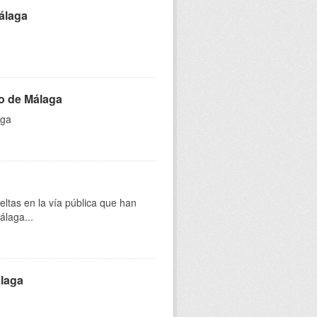
álaga
to de Málaga
aga
eltas en la vía pública que han
álaga...
álaga