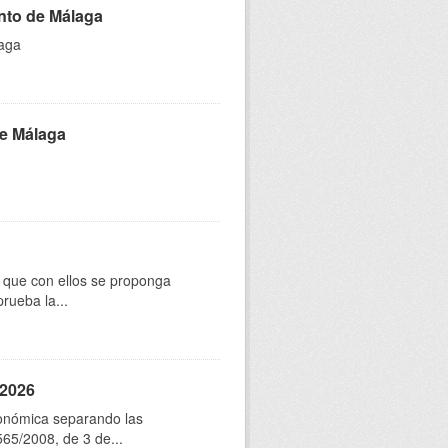
nto de Málaga
laga
de Málaga
os que con ellos se proponga
rueba la...
 2026
conómica separando las
565/2008, de 3 de...