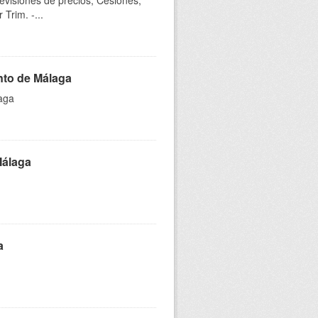
evisiones de precios, Cesiones,
Trim. -...
nto de Málaga
aga
Málaga
a