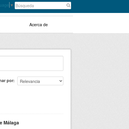
guage
▼
Acerca de
nar por
de Málaga