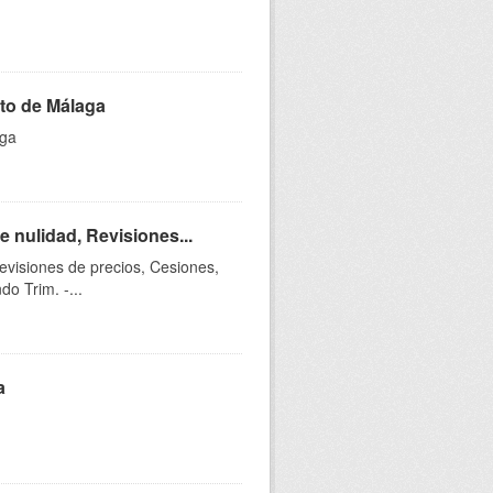
to de Málaga
aga
 nulidad, Revisiones...
evisiones de precios, Cesiones,
o Trim. -...
a