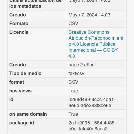
los metadatos
Creado
Mayo 7, 2024 14:03
Formato
CSV
Licencia
Creative Commons
Atribución/Reconocimient
o 4.0 Licencia Pública
Internacional — CC BY
4.0
Creado
hace 2 años
Tipo de medio
text/csv
format
CSV
has views
True
id
4296d499-9cbc-4da1-
9e6d-ade383f8ce6e
on same domain
True
package id
2a1e2095-1584-4d88-
b0cf-fafc40e6aca3