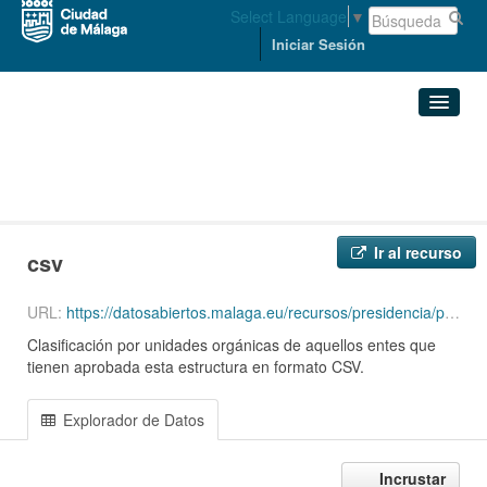
Select Language
▼
Iniciar Sesión
Organizaciones
Conjuntos de datos
ECONOMÍA, HACIENDA Y PERSONAL
Presupuestos estructura ...
csv
Organizaciones
Ir al recurso
csv
Grupos
URL:
https://datosabiertos.malaga.eu/recursos/presidencia/presupuestos2022/organicosporentidad.csv
Acerca de
Clasificación por unidades orgánicas de aquellos entes que
tienen aprobada esta estructura en formato CSV.
Explorador de Datos
Incrustar