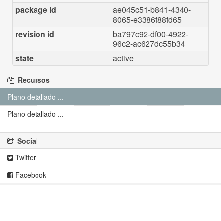
package id
ae045c51-b841-4340-
8065-e3386f88fd65
revision id
ba797c92-df00-4922-
96c2-ac627dc55b34
state
active
Recursos
Plano detallado ...
Plano detallado ...
Social
Twitter
Facebook