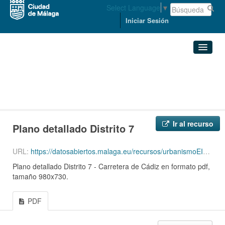
Select Language
▼
Iniciar Sesión
Organizaciones
Conjuntos de datos
ORDENACIÓN DEL TERRITORIO ...
Plano de distritos ...
Plano detallado Distrito 7
Organizaciones
Ir al recurso
Plano detallado Distrito 7
Grupos
URL:
https://datosabiertos.malaga.eu/recursos/urbanismoEInfraestructura/planimetria/2021/distritosmunicipales/DISTRITO_MUNICIPAL_7.pdf
Acerca de
Plano detallado Distrito 7 - Carretera de Cádiz en formato pdf,
tamaño 980x730.
PDF