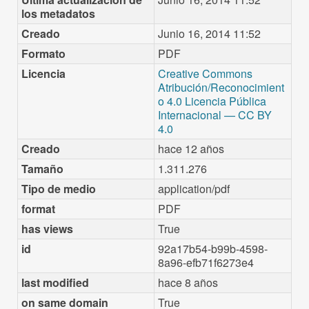
los metadatos
Creado
Junio 16, 2014 11:52
Formato
PDF
Licencia
Creative Commons
Atribución/Reconocimient
o 4.0 Licencia Pública
Internacional — CC BY
4.0
Creado
hace 12 años
Tamaño
1.311.276
Tipo de medio
application/pdf
format
PDF
has views
True
id
92a17b54-b99b-4598-
8a96-efb71f6273e4
last modified
hace 8 años
on same domain
True