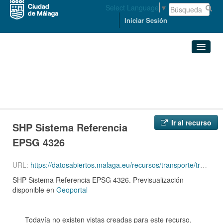
Select Language
▼
Iniciar Sesión
Organizaciones
Conjuntos de datos
ACCESIBILIDAD Y MOVILIDAD
Cortes de tráfico
SHP Sistema Referencia ...
Organizaciones
Ir al recurso
SHP Sistema Referencia
Grupos
EPSG 4326
Acerca de
URL:
https://datosabiertos.malaga.eu/recursos/transporte/trafico/da_cortesTrafico-4326.zip
SHP Sistema Referencia EPSG 4326. Previsualización
disponible en
Geoportal
Todavía no existen vistas creadas para este recurso.