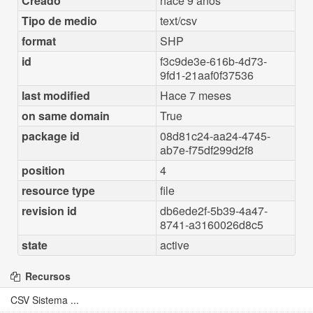
Creado
hace 9 años
Tipo de medio
text/csv
format
SHP
id
f3c9de3e-616b-4d73-
9fd1-21aaf0f37536
last modified
Hace 7 meses
on same domain
True
package id
08d81c24-aa24-4745-
ab7e-f75df299d2f8
position
4
resource type
file
revision id
db6ede2f-5b39-4a47-
8741-a3160026d8c5
state
active
Recursos
CSV Sistema ...