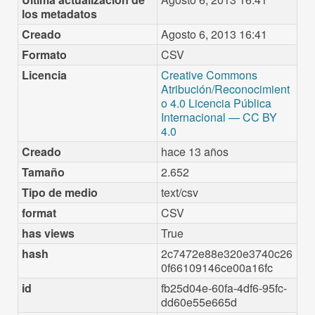
los metadatos
Creado
Agosto 6, 2013 16:41
Formato
CSV
Licencia
Creative Commons
Atribución/Reconocimient
o 4.0 Licencia Pública
Internacional — CC BY
4.0
Creado
hace 13 años
Tamaño
2.652
Tipo de medio
text/csv
format
CSV
has views
True
hash
2c7472e88e320e3740c26
0f66109146ce00a16fc
id
fb25d04e-60fa-4df6-95fc-
dd60e55e665d