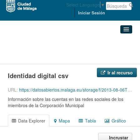
Select Language
▼
Iniciar Sesión
Organizaciones
PRESIDENCIA
Conjuntos de datos
Corporación Municipal - ...
Identidad digital csv
Organizaciones
Ir al recurso
Identidad digital csv
Grupos
URL:
https://datosabiertos.malaga.eu/storage/f/2013-08-06T13%3A00%3A30.557Z/identidad-digital.csv
Acerca de
Información sobre las cuentas en las redes sociales de los
miembros de la Corporación Municipal
Data Explorer
Mapa
Tabla
Gráfico
Incrustar