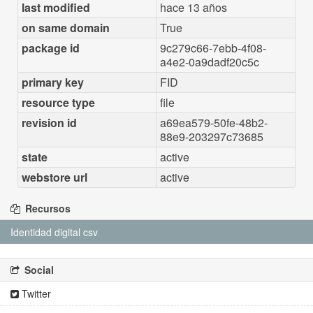
last modified
hace 13 años
on same domain
True
package id
9c279c66-7ebb-4f08-
a4e2-0a9dadf20c5c
primary key
FID
resource type
file
revision id
a69ea579-50fe-48b2-
88e9-203297c73685
state
active
webstore url
active
Recursos
Identidad digital csv
Social
Twitter