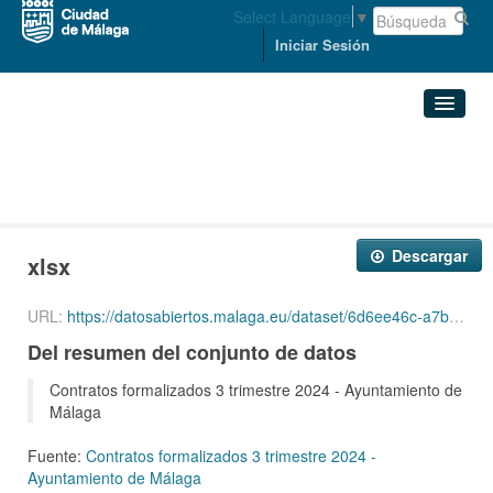
Select Language
▼
Iniciar Sesión
Organizaciones
Conjuntos de datos
ECONOMÍA, HACIENDA Y PERSONAL
Contratos formalizados 3 ...
xlsx
Organizaciones
Descargar
xlsx
Grupos
URL:
https://datosabiertos.malaga.eu/dataset/6d6ee46c-a7b0-4392-b2e9-26e80537abb6/resource/af78ae3f-ec60-4a29-b3de-04a2874835b5/download/3trformalizados.xlsx
Acerca de
Del resumen del conjunto de datos
Contratos formalizados 3 trimestre 2024 - Ayuntamiento de
Málaga
Fuente:
Contratos formalizados 3 trimestre 2024 -
Ayuntamiento de Málaga