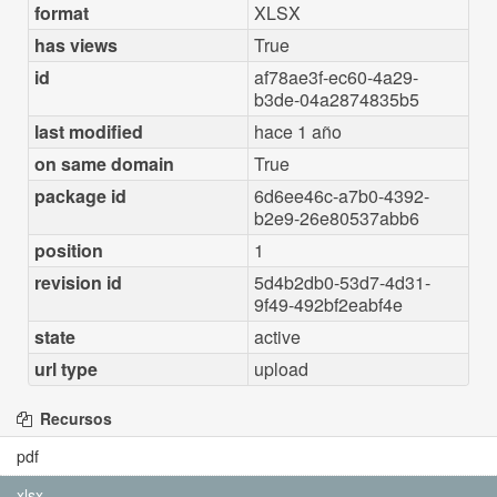
format
XLSX
has views
True
id
af78ae3f-ec60-4a29-
b3de-04a2874835b5
last modified
hace 1 año
on same domain
True
package id
6d6ee46c-a7b0-4392-
b2e9-26e80537abb6
position
1
revision id
5d4b2db0-53d7-4d31-
9f49-492bf2eabf4e
state
active
url type
upload
Recursos
pdf
xlsx