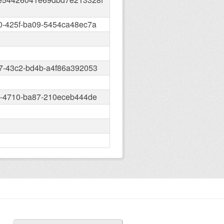
0-425f-ba09-5454ca48ec7a
7-43c2-bd4b-a4f86a392053
4-4710-ba87-210eceb444de