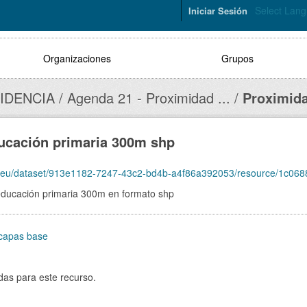
Select Lan
Iniciar Sesión
Organizaciones
Grupos
IDENCIA
Agenda 21 - Proximidad ...
Proximida
ucación primaria 300m shp
et/913e1182-7247-43c2-bd4b-a4f86a392053/resource/1c068847-5b10-425f-ba09-5454ca48ec7a/downlo
educación primaria 300m en formato shp
capas base
das para este recurso.