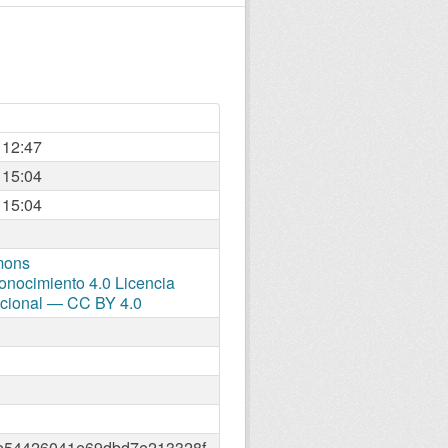
 12:47
 15:04
 15:04
mons
onocimiento 4.0 Licencia
acional — CC BY 4.0
e54426041e69dbd7e213328f