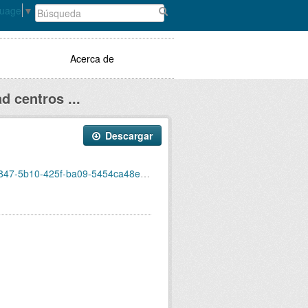
guage
▼
Acerca de
d centros ...
Descargar
ad/proximidadeducacionprimaria300m2013.zip