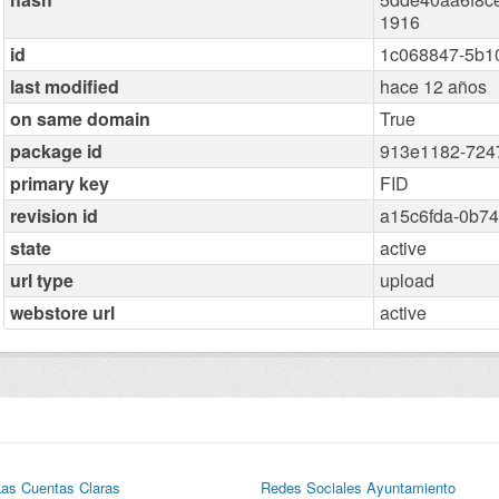
1916
id
1c068847-5b1
last modified
hace 12 años
on same domain
True
package id
913e1182-724
primary key
FID
revision id
a15c6fda-0b7
state
active
url type
upload
webstore url
active
Las Cuentas Claras
Redes Sociales Ayuntamiento