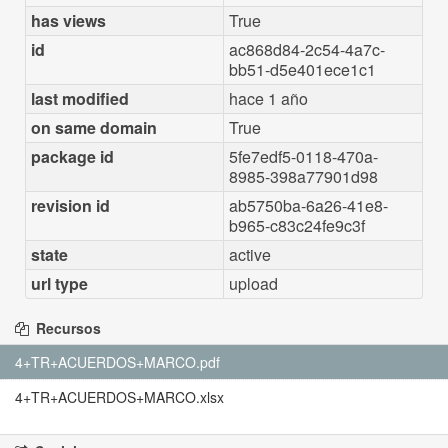
has views
True
id
ac868d84-2c54-4a7c-
bb51-d5e401ece1c1
last modified
hace 1 año
on same domain
True
package id
5fe7edf5-0118-470a-
8985-398a77901d98
revision id
ab5750ba-6a26-41e8-
b965-c83c24fe9c3f
state
active
url type
upload
Recursos
4+TR+ACUERDOS+MARCO.pdf
4+TR+ACUERDOS+MARCO.xlsx