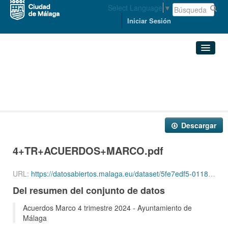
Select Language
▼
Iniciar Sesión
Organizaciones
Conjuntos de datos
ECONOMÍA, HACIENDA Y PERSONAL
Acuerdos Marco 4 trimestre ...
4+TR+ACUERDOS+MARCO.pdf
Organizaciones
Descargar
Grupos
4+TR+ACUERDOS+MARCO.pdf
Acerca de
URL:
https://datosabiertos.malaga.eu/dataset/5fe7edf5-0118-470a-8985-398a77901d98/resource/ac868d84-2c54-4a7c-bb51-d5e401ece1c1/download/4tracuerdosmarco.pdf
Del resumen del conjunto de datos
Acuerdos Marco 4 trimestre 2024 - Ayuntamiento de
Málaga