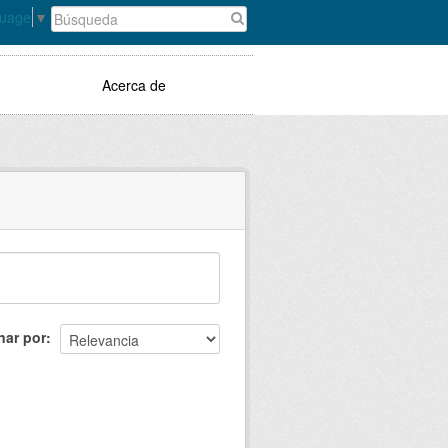
guage
▼
Acerca de
nar por