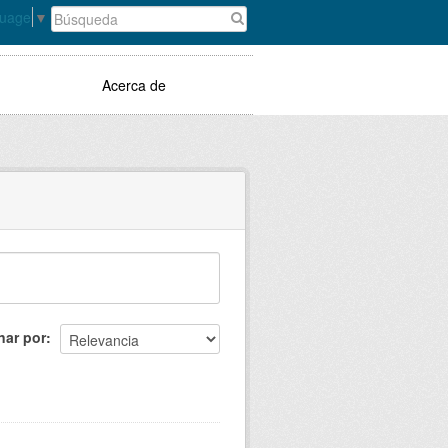
guage
▼
Acerca de
nar por