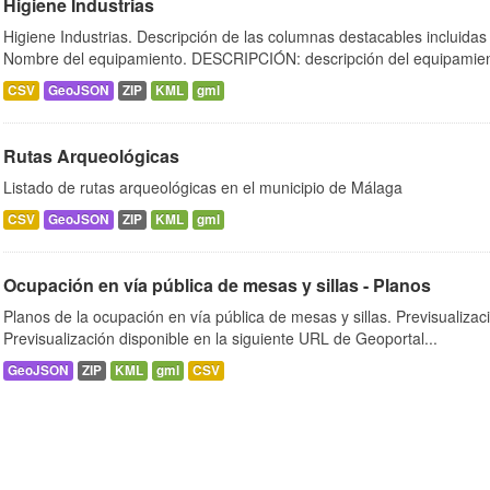
Higiene Industrias
Higiene Industrias. Descripción de las columnas destacables incluid
Nombre del equipamiento. DESCRIPCIÓN: descripción del equipamien
CSV
GeoJSON
ZIP
KML
gml
Rutas Arqueológicas
Listado de rutas arqueológicas en el municipio de Málaga
CSV
GeoJSON
ZIP
KML
gml
Ocupación en vía pública de mesas y sillas - Planos
Planos de la ocupación en vía pública de mesas y sillas. Previsualizac
Previsualización disponible en la siguiente URL de Geoportal...
GeoJSON
ZIP
KML
gml
CSV