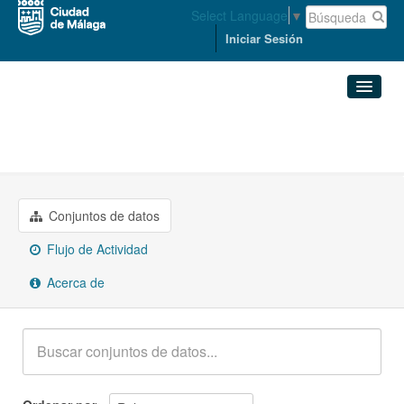
Select Language
▼
Iniciar Sesión
Organizaciones
Conjuntos de datos
CULTURA, TURISMO, DEPORTE, ...
Organizaciones
Conjuntos de datos
Grupos
Flujo de Actividad
Acerca de
Acerca de