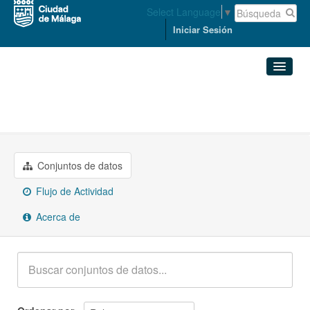
Select Language
▼
Iniciar Sesión
Organizaciones
Conjuntos de datos
CULTURA, TURISMO, DEPORTE, ...
Organizaciones
Conjuntos de datos
Grupos
Flujo de Actividad
Acerca de
Acerca de