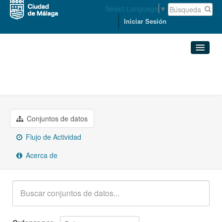
Select Language
▼
Iniciar Sesión
Organizaciones
Conjuntos de datos
MEDIO AMBIENTE Y SOSTENIBILIDAD
Organizaciones
Conjuntos de datos
Grupos
Flujo de Actividad
Acerca de
Acerca de