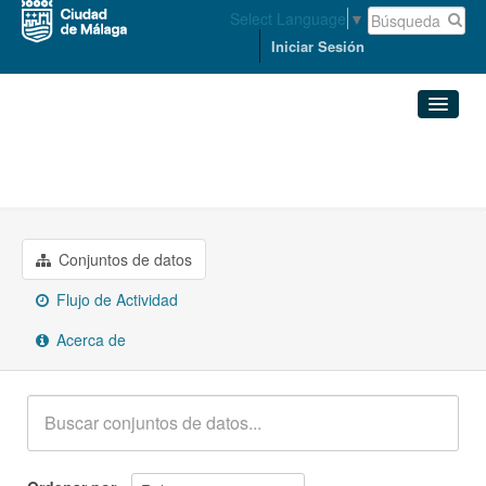
Select Language
▼
Iniciar Sesión
Organizaciones
Conjuntos de datos
MEDIO AMBIENTE Y SOSTENIBILIDAD
Organizaciones
Conjuntos de datos
Grupos
Flujo de Actividad
Acerca de
Acerca de