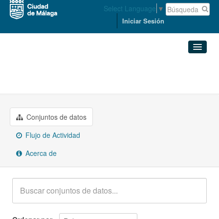
Select Language
▼
Iniciar Sesión
Organizaciones
Conjuntos de datos
MEDIO AMBIENTE Y SOSTENIBILIDAD
Organizaciones
Conjuntos de datos
Grupos
Flujo de Actividad
Acerca de
Acerca de