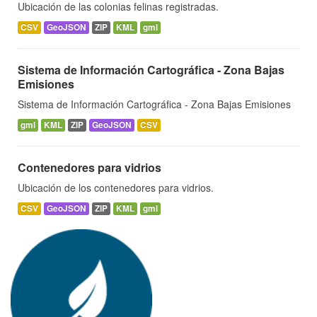
Ubicación de las colonias felinas registradas.
CSV
GeoJSON
ZIP
KML
gml
Sistema de Información Cartográfica - Zona Bajas
Emisiones
Sistema de Información Cartográfica - Zona Bajas Emisiones
gml
KML
ZIP
GeoJSON
CSV
Contenedores para vidrios
Ubicación de los contenedores para vidrios.
CSV
GeoJSON
ZIP
KML
gml