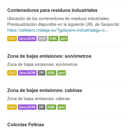
Contenedores para residuos industriales
Ubicación de los contenedores de residuos industriales.
Previsualización disponible en la siguiente URL de Geoportal
https://callejero.malaga.eu/?gplayers=industria&gp=o
...
CSV
GeoJSON
SHP
KML
gml
Zona de bajas emisiones: sonómetros
Zona de bajas emisiones: sonómetros
CSV
GeoJSON
ZIP
KML
gml
Zona de bajas emisiones: cabinas
Zona de bajas emisiones: cabinas
CSV
GeoJSON
ZIP
KML
gml
Colonias Felinas