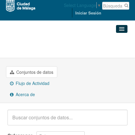
Select Language
▼
Iniciar Sesión
Organizaciones
Conjuntos de datos
MEDIO AMBIENTE Y SOSTENIBILIDAD
Organizaciones
Conjuntos de datos
Grupos
Flujo de Actividad
Acerca de
Acerca de