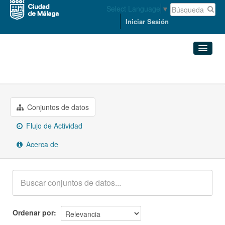
Select Language
▼
Iniciar Sesión
Organizaciones
DERECHOS SOCIALES
Conjuntos de datos
Organizaciones
Conjuntos de datos
Flujo de Actividad
Grupos
Acerca de
Acerca de
Ordenar por