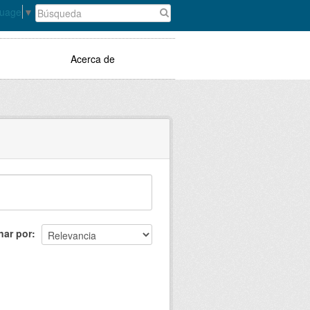
guage
▼
Acerca de
nar por