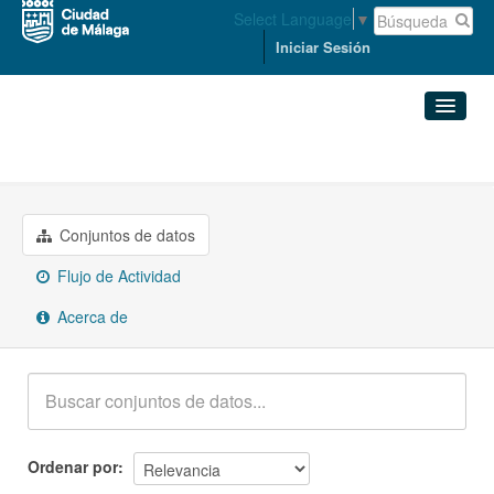
Select Language
▼
Iniciar Sesión
Organizaciones
DERECHOS SOCIALES
Conjuntos de datos
Organizaciones
Conjuntos de datos
Flujo de Actividad
Grupos
Acerca de
Acerca de
Ordenar por