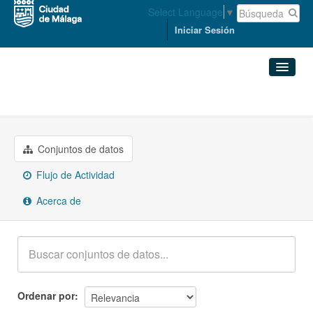
Select Language
▼
Iniciar Sesión
Organizaciones
DERECHOS SOCIALES
Conjuntos de datos
Organizaciones
Conjuntos de datos
Flujo de Actividad
Grupos
Acerca de
Acerca de
Ordenar por