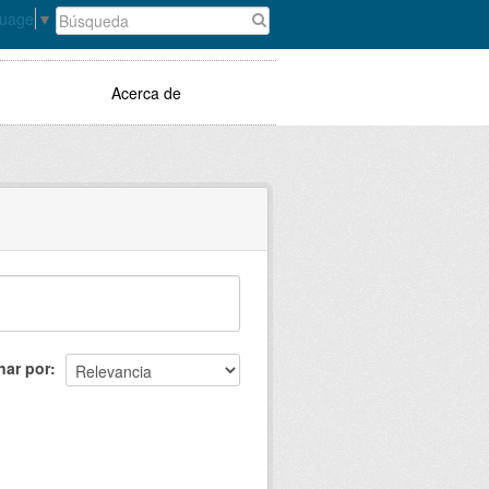
guage
▼
Acerca de
nar por