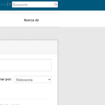
guage
▼
Acerca de
nar por