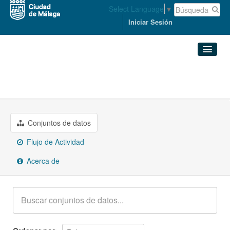
Select Language
▼
Iniciar Sesión
Organizaciones
Conjuntos de datos
SEGURIDAD Y RELACIONES ...
Organizaciones
Conjuntos de datos
Grupos
Flujo de Actividad
Acerca de
Acerca de