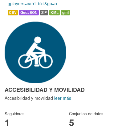
gplayers=carril-bici&gp=o
CSV
GeoJSON
ZIP
KML
gml
ACCESIBILIDAD Y MOVILIDAD
Accesibilidad y movilidad
leer más
Seguidores
Conjuntos de datos
1
5