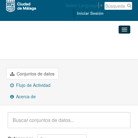
Select Language
▼
Iniciar Sesión
Organizaciones
Conjuntos de datos
ACCESIBILIDAD Y MOVILIDAD
Organizaciones
Conjuntos de datos
Grupos
Flujo de Actividad
Acerca de
Acerca de