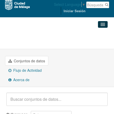
Select Language
▼
Iniciar Sesión
Organizaciones
Conjuntos de datos
ACCESIBILIDAD Y MOVILIDAD
Organizaciones
Conjuntos de datos
Grupos
Flujo de Actividad
Acerca de
Acerca de