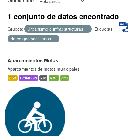
Ordenar por
1 conjunto de datos encontrado
Grupos:
Urbanismo e infraestructuras
Etiquetas:
datos geolocalizados
Aparcamientos Motos
Aparcamientos de motos municipales
CSV
GeoJSON
ZIP
KML
gml