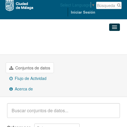
Select Language
▼
Iniciar Sesión
Organizaciones
Conjuntos de datos
ACCESIBILIDAD Y MOVILIDAD
Organizaciones
Conjuntos de datos
Grupos
Flujo de Actividad
Acerca de
Acerca de