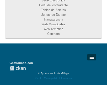
Sede Electrónica
Perfil del contratante
Tablón de Edictos
Juntas de Distrito
Transparencia
Web Municipales
Web Temática
Contacta
Gestionado con
Detalles Técnicos
© Ayuntamiento de Málaga
Soporte Técnico
Centro Municipal de Informática
Disponibilidad
Aviso legal