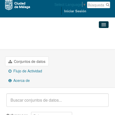
Select Language
▼
Iniciar Sesión
Organizaciones
Conjuntos de datos
ACCESIBILIDAD Y MOVILIDAD
Organizaciones
Conjuntos de datos
Grupos
Flujo de Actividad
Acerca de
Acerca de