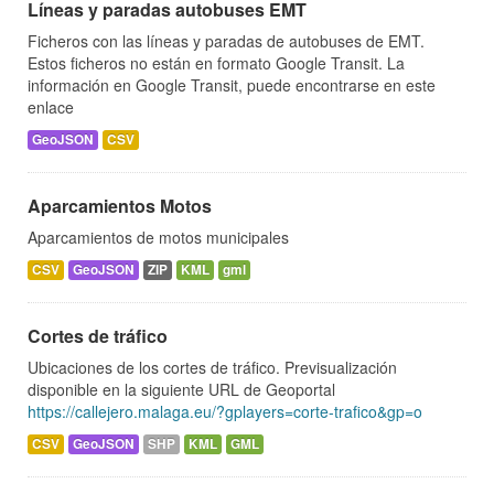
Líneas y paradas autobuses EMT
Ficheros con las líneas y paradas de autobuses de EMT.
Estos ficheros no están en formato Google Transit. La
información en Google Transit, puede encontrarse en este
enlace
GeoJSON
CSV
Aparcamientos Motos
Aparcamientos de motos municipales
CSV
GeoJSON
ZIP
KML
gml
Cortes de tráfico
Ubicaciones de los cortes de tráfico. Previsualización
disponible en la siguiente URL de Geoportal
https://callejero.malaga.eu/?gplayers=corte-trafico&gp=o
CSV
GeoJSON
SHP
KML
GML