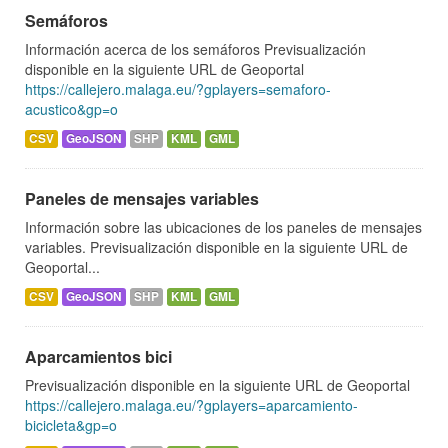
Semáforos
Información acerca de los semáforos Previsualización
disponible en la siguiente URL de Geoportal
https://callejero.malaga.eu/?gplayers=semaforo-
acustico&gp=o
CSV
GeoJSON
SHP
KML
GML
Paneles de mensajes variables
Información sobre las ubicaciones de los paneles de mensajes
variables. Previsualización disponible en la siguiente URL de
Geoportal...
CSV
GeoJSON
SHP
KML
GML
Aparcamientos bici
Previsualización disponible en la siguiente URL de Geoportal
https://callejero.malaga.eu/?gplayers=aparcamiento-
bicicleta&gp=o