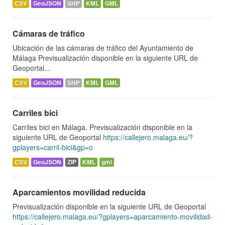
CSV
GeoJSON
SHP
KML
GML
Cámaras de tráfico
Ubicación de las cámaras de tráfico del Ayuntamiento de
Málaga Previsualización disponible en la siguiente URL de
Geoportal...
CSV
GeoJSON
SHP
KML
GML
Carriles bici
Carriles bici en Málaga. Previsualización disponible en la
siguiente URL de Geoportal
https://callejero.malaga.eu/?
gplayers=carril-bici&gp=o
CSV
GeoJSON
ZIP
KML
gml
Aparcamientos movilidad reducida
Previsualización disponible en la siguiente URL de Geoportal
https://callejero.malaga.eu/?gplayers=aparcamiento-movilidad-