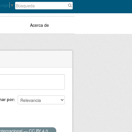
guage
▼
Acerca de
nar por
Internacional — CC BY 4.0