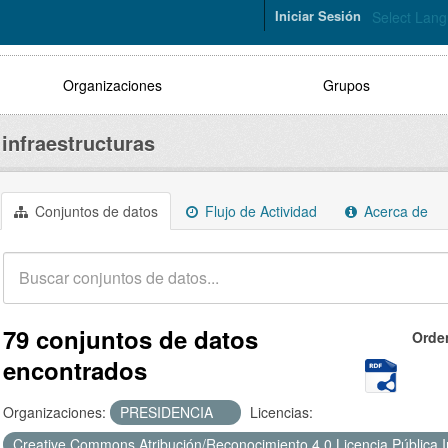
Iniciar Sesión
Select Lan
Organizaciones
Grupos
infraestructuras
Conjuntos de datos
Flujo de Actividad
Acerca de
79 conjuntos de datos
Orde
encontrados
Organizaciones:
PRESIDENCIA
Licencias:
Creative Commons Atribución/Reconocimiento 4.0 Licencia Pública 