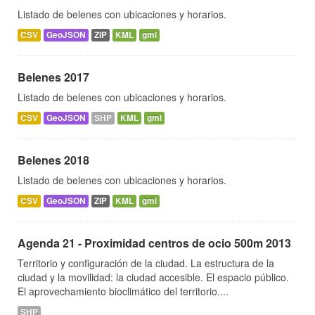
Listado de belenes con ubicaciones y horarios.
CSV
GeoJSON
ZIP
KML
gml
Belenes 2017
Listado de belenes con ubicaciones y horarios.
CSV
GeoJSON
SHP
KML
gml
Belenes 2018
Listado de belenes con ubicaciones y horarios.
CSV
GeoJSON
ZIP
KML
gml
Agenda 21 - Proximidad centros de ocio 500m 2013
Territorio y configuración de la ciudad. La estructura de la
ciudad y la movilidad: la ciudad accesible. El espacio público.
El aprovechamiento bioclimático del territorio....
SHP