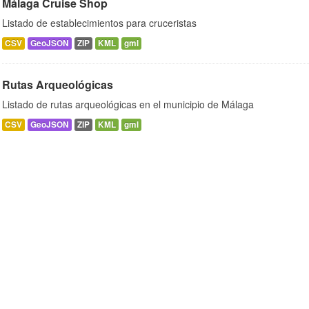
Málaga Cruise Shop
Listado de establecimientos para cruceristas
CSV
GeoJSON
ZIP
KML
gml
Rutas Arqueológicas
Listado de rutas arqueológicas en el municipio de Málaga
CSV
GeoJSON
ZIP
KML
gml