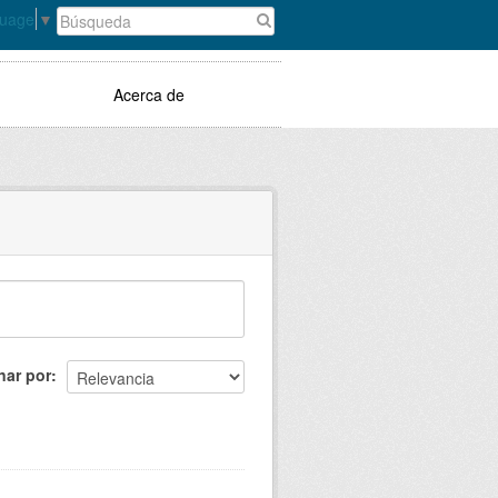
guage
▼
Acerca de
nar por