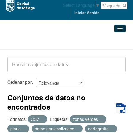
Select Language
▼
Iniciar Sesión
Conjuntos de datos
Conjuntos de datos
Organizaciones
Grupos
Ordenar por
Acerca de
Conjuntos de datos no
encontrados
Formatos:
CSV
Etiquetas:
zonas verdes
plano
datos geolocalizados
cartografía