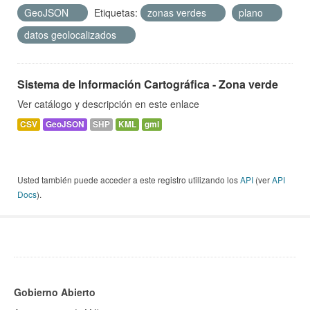
GeoJSON
Etiquetas:
zonas verdes
plano
datos geolocalizados
Sistema de Información Cartográfica - Zona verde
Ver catálogo y descripción en este enlace
CSV
GeoJSON
SHP
KML
gml
Usted también puede acceder a este registro utilizando los
API
(ver
API
Docs
).
Gobierno Abierto