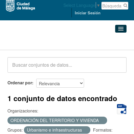
Select Language
▼
Iniciar Sesión
Conjuntos de datos
Conjuntos de datos
Organizaciones
Grupos
Ordenar por
Acerca de
1 conjunto de datos encontrado
Organizaciones:
ORDENACIÓN DEL TERRITORIO Y VIVIENDA
Grupos:
Urbanismo e infraestructuras
Formatos: