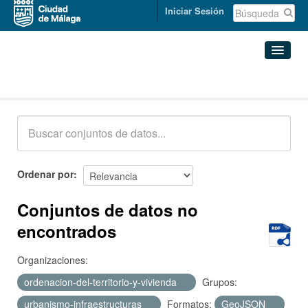
Iniciar Sesión
Conjuntos de datos
Conjuntos de datos
Organizaciones
Grupos
Ordenar por
Acerca de
Conjuntos de datos no
encontrados
Organizaciones:
ordenacion-del-territorio-y-vivienda
Grupos:
urbanismo-infraestructuras
Formatos:
GeoJSON